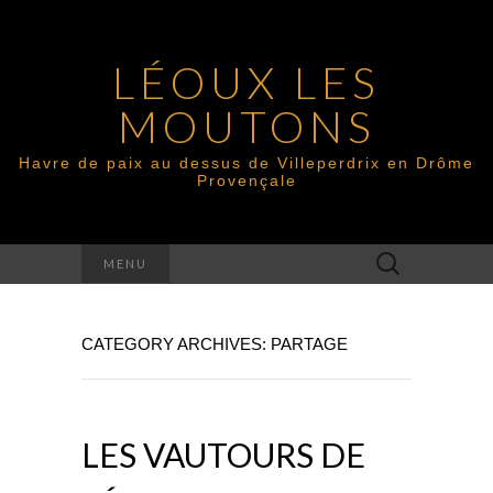
LÉOUX LES
MOUTONS
Havre de paix au dessus de Villeperdrix en Drôme
Provençale
Search
MENU
for:
CATEGORY ARCHIVES: PARTAGE
LES VAUTOURS DE