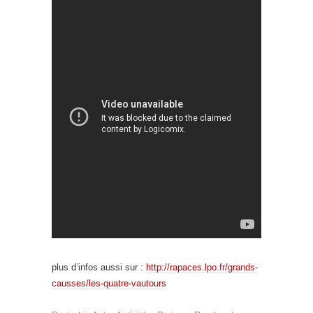
plus d’infos aussi sur :
http://rapaces.lpo.fr/grands-
causses/les-quatre-vautours