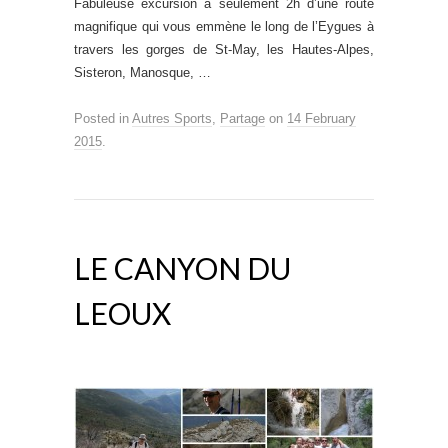
Fabuleuse excursion à seulement 2h d’une route
magnifique qui vous emmène le long de l’Eygues à
travers les gorges de St-May, les Hautes-Alpes,
Sisteron, Manosque, …
Posted in
Autres Sports
,
Partage
on
14 February
2015
.
LE CANYON DU
LEOUX