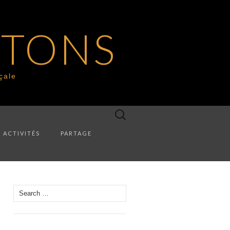
UTONS
çale
Search
for:
ACTIVITÉS
PARTAGE
Search for: