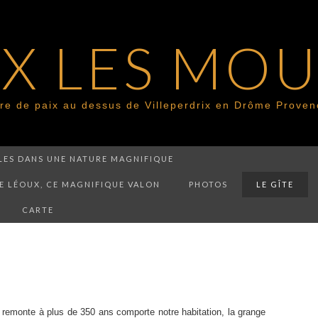
X LES MO
re de paix au dessus de Villeperdrix en Drôme Proven
BLES DANS UNE NATURE MAGNIFIQUE
E LÉOUX, CE MAGNIFIQUE VALON
PHOTOS
LE GÎTE
CARTE
e remonte à plus de 350 ans comporte notre habitation, la grange