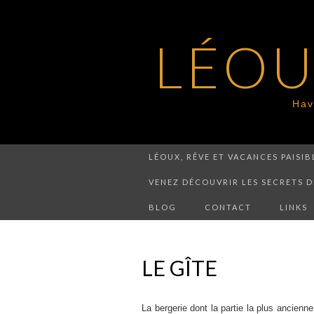
LÉOU
Hav
LÉOUX, RÊVE ET VACANCES PAISI
VENEZ DÉCOUVRIR LES SECRETS D
BLOG
CONTACT
LINKS
LE GÎTE
La bergerie dont la partie la plus ancienn