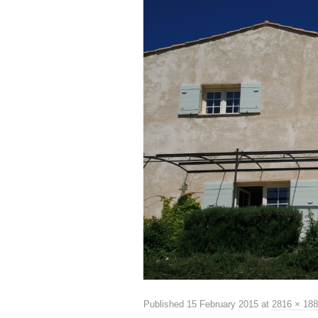
Published
15 February 2015
at
2816 × 18