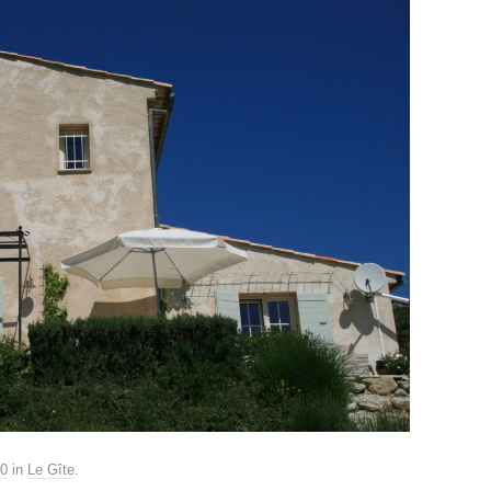
80
in
Le Gîte
.